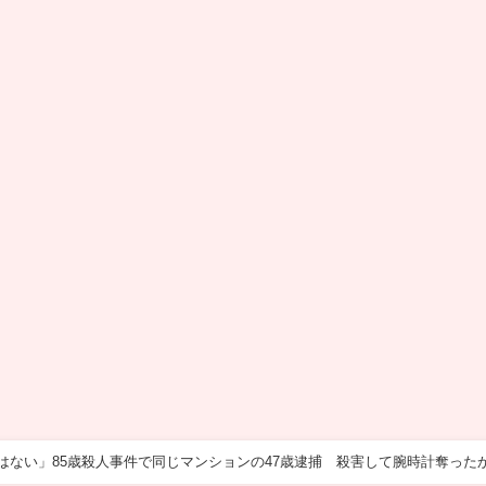
はない」85歳殺人事件で同じマンションの47歳逮捕 殺害して腕時計奪った