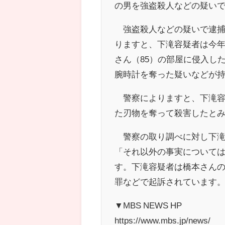
の男を強盗殺人などの疑い
強盗殺人などの疑いで逮捕
りますと、下滝容疑者は今年
さん（85）の部屋に侵入し
腕時計を奪った疑いなどが
警察によりますと、下滝容
た刃物を奪って殺害したと
警察の取り調べに対し下滝
「それ以外の事実について
す。下滝容疑者は橋本さん
罪などで起訴されています
▼MBS NEWS HP
https://www.mbs.jp/news/