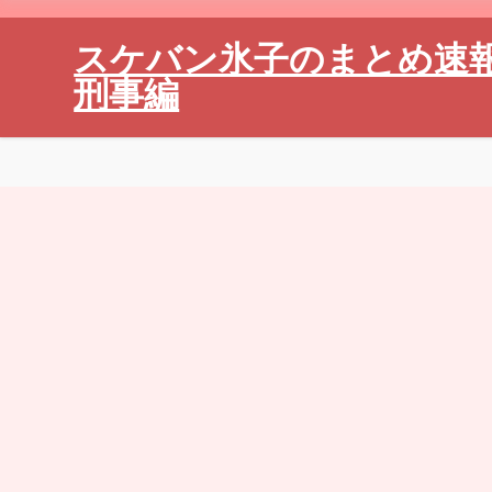
スケバン氷子のまとめ速
刑事編