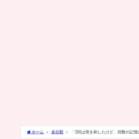
ホーム
未分類
「2回は突き刺したけど、回数の記憶
阪・東淀川区 #short