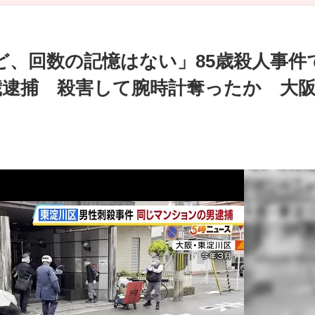
ど、回数の記憶はない」85歳殺人事件
歳逮捕 殺害して腕時計奪ったか 大