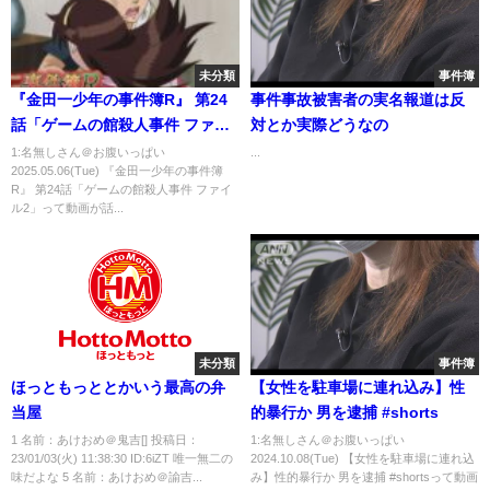
未分類
事件簿
『金田一少年の事件簿R』 第24
事件事故被害者の実名報道は反
話「ゲームの館殺人事件 ファイ
対とか実際どうなの
ル2」
1:名無しさん＠お腹いっぱい
...
2025.05.06(Tue) 『金田一少年の事件簿
R』 第24話「ゲームの館殺人事件 ファイ
ル2」って動画が話...
未分類
事件簿
ほっともっととかいう最高の弁
【女性を駐車場に連れ込み】性
当屋
的暴行か 男を逮捕 #shorts
1 名前：あけおめ＠鬼吉[] 投稿日：
1:名無しさん＠お腹いっぱい
23/01/03(火) 11:38:30 ID:6iZT 唯一無二の
2024.10.08(Tue) 【女性を駐車場に連れ込
味だよな 5 名前：あけおめ＠諭吉...
み】性的暴行か 男を逮捕 #shortsって動画