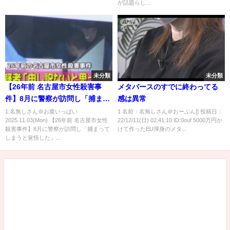
が話題らし...
未分類
未分類
【26年前 名古屋市女性殺害事
メタバースのすでに終わってる
件】8月に警察が訪問し「捕まっ
感は異常
てしまうと覚悟した」 / 女性の当
1:名無しさん＠お腹いっぱい
1 名前：名無しさん＠おーぷん[] 投稿日：
2025.11.03(Mon) 【26年前 名古屋市女性
22/12/11(日) 02:41:10 ID:0ouf 5000万円か
時2歳の息子“動機を知りたい”
殺害事件】8月に警察が訪問し「捕まって
けて作ったEU渾身のメタ...
── 社会ニュースまとめ （日テ
しまうと覚悟した」...
レNEWS LIVE）