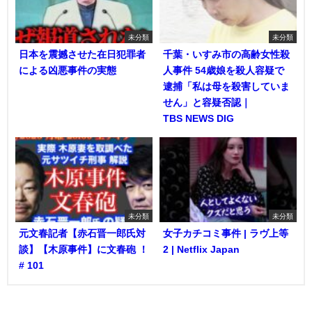
未分類
未分類
日本を震撼させた在日犯罪者
千葉・いすみ市の高齢女性殺
による凶悪事件の実態
人事件 54歳娘を殺人容疑で
逮捕「私は母を殺害していま
せん」と容疑否認｜
TBS NEWS DIG
未分類
未分類
元文春記者【赤石晋一郎氏対
女子カチコミ事件 | ラヴ上等
談】【木原事件】に文春砲 ！
2 | Netflix Japan
# 101