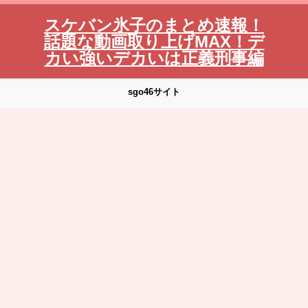
スケバン氷子のまとめ速報！
話題な動画取り上げMAX！デ
カい強いデカいは正義刑事編
sgo46サイト