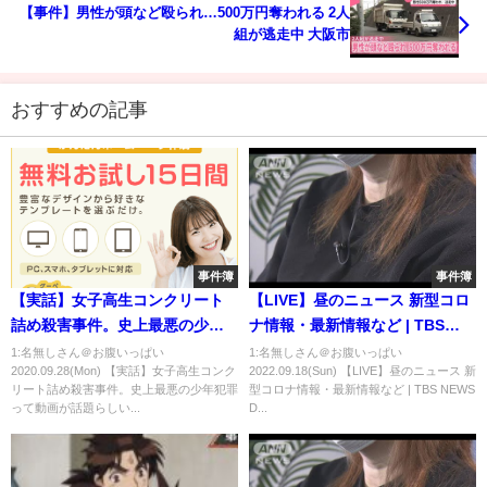
【事件】男性が頭など殴られ…500万円奪われる 2人
組が逃走中 大阪市
おすすめの記事
事件簿
事件簿
【実話】女子高生コンクリート
【LIVE】昼のニュース 新型コロ
詰め殺害事件。史上最悪の少年
ナ情報・最新情報など | TBS
犯罪
NEWS DIG（9月15日）
1:名無しさん＠お腹いっぱい
1:名無しさん＠お腹いっぱい
2020.09.28(Mon) 【実話】女子高生コンク
2022.09.18(Sun) 【LIVE】昼のニュース 新
リート詰め殺害事件。史上最悪の少年犯罪
型コロナ情報・最新情報など | TBS NEWS
って動画が話題らしい...
D...