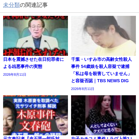
未分類
の関連記事
日本を震撼させた在日犯罪者に
千葉・いすみ市の高齢女性殺人
よる凶悪事件の実態
事件 54歳娘を殺人容疑で逮捕
「私は母を殺害していません」
2026年8月11日
と容疑否認｜TBS NEWS DIG
2026年8月11日
元文春記者【赤石晋一郎氏対
女子カチコミ事件 | ラヴ上等2 |